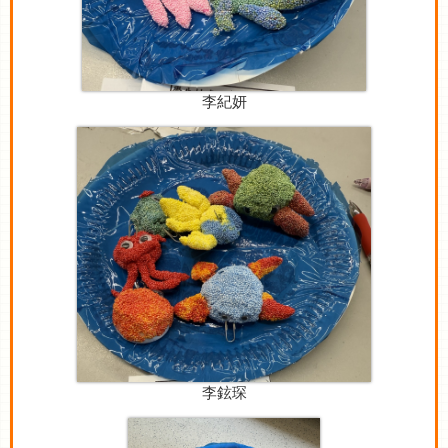
李紀妍
李鉉琛