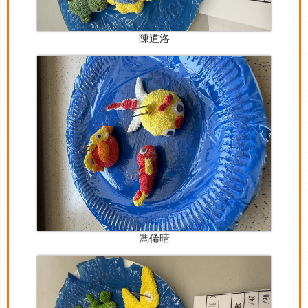
陳道洛
馮俙晴