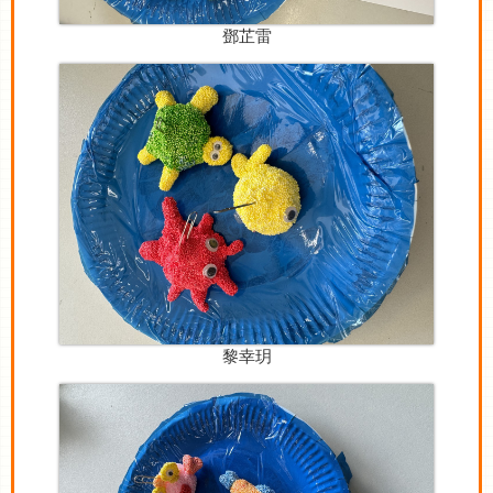
鄧芷雷
黎幸玥