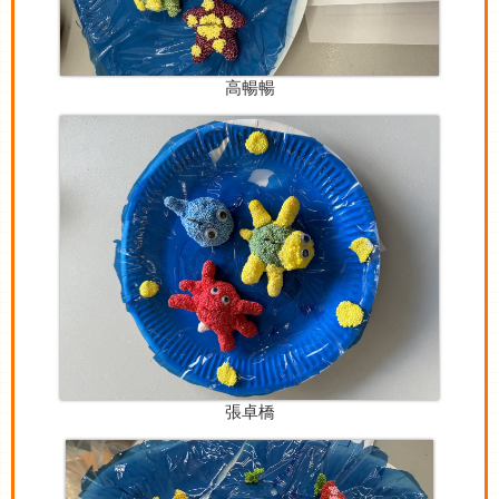
高暢暢
張卓橋