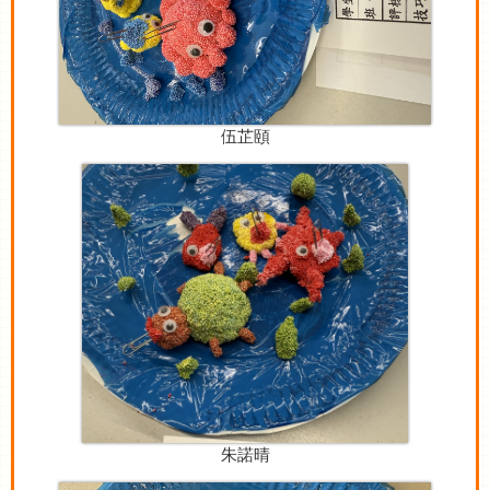
伍芷頤
朱諾晴