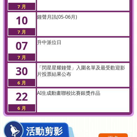
7 月
10
鐘聲月訊(05-06月)
7 月
07
升中派位日
7 月
30
「閃星星耀鐘聲」入圍名單及最受歡迎影
片投票結果公布
6 月
22
AI生成動畫聯校比賽銀獎作品
6 月
22
AI生成動畫聯校比賽金獎作品
活動剪影
6 月