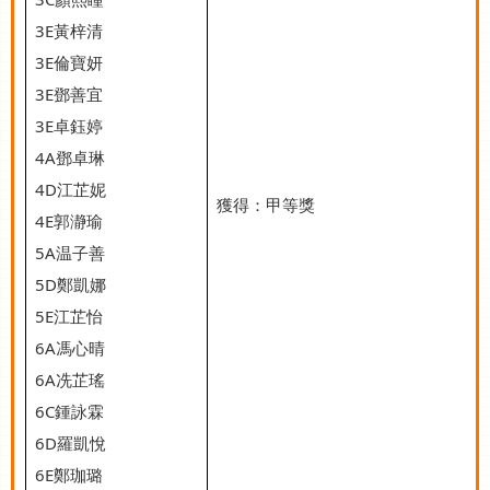
3E
黃梓清
3E
倫寶妍
3E
鄧善宜
3E
卓鈺婷
4A
鄧卓琳
4D
江芷妮
獲得：甲等獎
4E
郭瀞瑜
5A
温子善
5D
鄭凱娜
5E
江芷怡
6A
馮心晴
6A
冼芷瑤
6C
鍾詠霖
6D
羅凱悅
6E
鄭珈璐