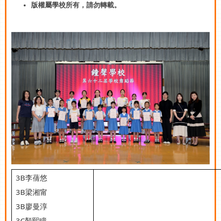
版權屬學校所有，請勿轉載。
3B
李蒨悠
3B
梁湘甯
3B
廖曼淳
3C
顏熙瞳