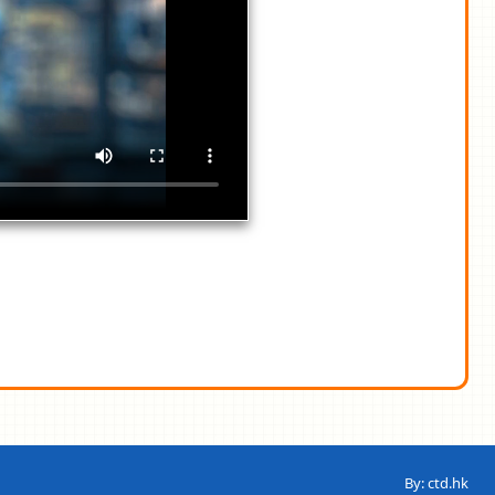
By: ctd.hk