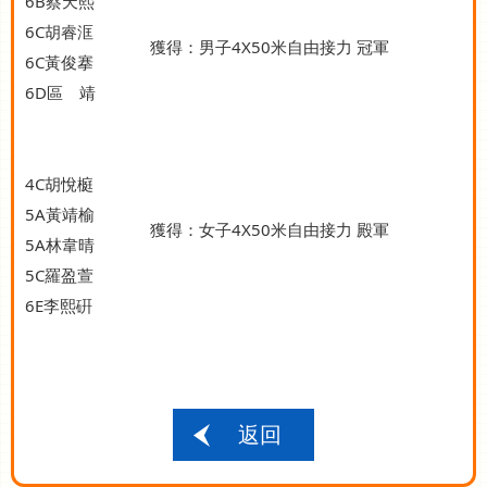
6B蔡天熙
6C胡睿洭
獲得：男子4X50米自由接力 冠軍
6C黃俊搴
6D區 靖
4C胡悅榳
5A黃靖榆
獲得：女子4X50米自由接力 殿軍
5A林韋晴
5C羅盈萱
6E李熙硏
返回