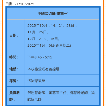
日期:
21/10/2025
中國武術班(學期一)
2025年10月：14、21、28日；
11月：25日。
日期 :
12月：2、9、16日。
2025年1月：6日(逢星期二)
時間 :
下午3:45 - 5:15
地點 :
本校禮堂或有蓋操場
導師 :
伍詠琛教練
負責教
鄧思慧老師、黃蕙宜主任、鄧慧玲老師、梁
師 :
皓怡老師