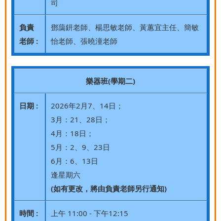
司
負責
鄧藹鈃老師、楊思敏老師、黃蕙宜主任、簡敏
老師 :
怡老師、張曉潼老師
樂器班(學期二)
日期 :
2026年2月7、14日；
3月：21、28日；
4月：18日；
5月：2、9、23日
6月：6、13日
逢星期六
(如有更改，將由負責老師另行通知)
時間 :
上午 11:00 - 下午12:15