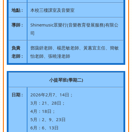
地點 :
本校三樓課室及音樂室
導師 :
Shinemusic眾樂行(音樂教育發展服務)有限公
司
負責
鄧藹鈃老師、楊思敏老師、黃蕙宜主任、簡敏
老師 :
怡老師、張曉潼老師
小提琴班(學期二)
日期 :
2026年2月7、14日；
3月：21、28日；
4月：18日；
5月：2、9、23日
6月：6、13日