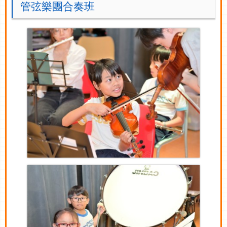
管弦樂團合奏班