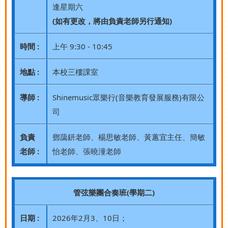
逢星期六
(如有更改，將由負責老師另行通知)
時間 :
上午 9:30 - 10:45
地點 :
本校三樓課室
導師 :
Shinemusic眾樂行(音樂教育發展服務)有限公
司
負責
鄧藹鈃老師、楊思敏老師、黃蕙宜主任、簡敏
老師 :
怡老師、張曉潼老師
管弦樂團合奏班(學期二)
日期 :
2026年2月3、10日；