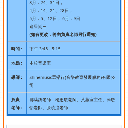
3月：24、31日；
4月：14、21、28日；
5月：5、12日； 6月：9日
逢星期三
(如有更改，將由負責老師另行通知)
時間 :
下午 3:45 - 5:15
地點 :
本校音樂室
導師 :
Shinemusic眾樂行(音樂教育發展服務)有限公
司
負責
鄧藹鈃老師、楊思敏老師、黃蕙宜主任、簡敏
老師 :
怡老師、張曉潼老師