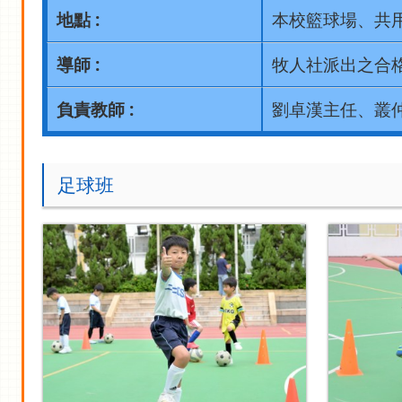
地點 :
本校籃球場、共
導師 :
牧人社派出之合
負責教師 :
劉卓漢主任、叢
足球班