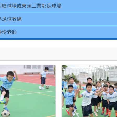
用籃球場或東頭工業邨足球場
格足球教練
仲玲老師