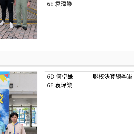
6E
袁瑋樂
6D
何卓謙
聯校決賽總季軍
6E
袁瑋樂