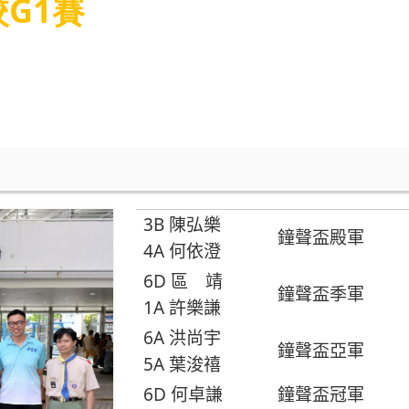
校G1賽
3B
陳弘樂
鐘聲盃殿軍
4A
何依澄
6D
區 靖
鐘聲盃季軍
1A
許樂謙
6A
洪尚宇
鐘聲盃亞軍
5A
葉浚禧
6D
何卓謙
鐘聲盃冠軍